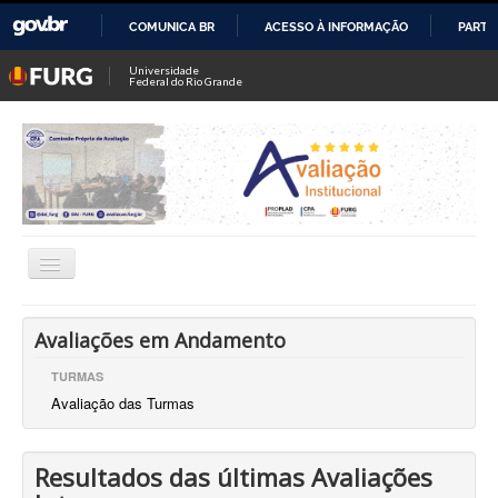
COMUNICA BR
ACESSO À INFORMAÇÃO
PARTI
IR
Universidade
Federal do Rio Grande
PARA
O
CONTEÚDO
Alternar
Navegação
Comissão Própria de Avaliação (CPA)
Avaliações em Andamento
Dir. de Avaliação Institucional (DAI)
TURMAS
Avaliação das Turmas
Coord. de Avaliação Institucional
Coord. de Pesquisa Institucional
Resultados das últimas Avaliações
CIAPs