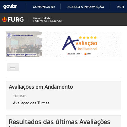
COMUNICA BR
ACESSO À INFORMAÇÃO
PARTI
IR
Universidade
Federal do Rio Grande
PARA
O
CONTEÚDO
Alternar
Navegação
Comissão Própria de Avaliação (CPA)
Avaliações em Andamento
Dir. de Avaliação Institucional (DAI)
TURMAS
Avaliação das Turmas
Coord. de Avaliação Institucional
Coord. de Pesquisa Institucional
Resultados das últimas Avaliações
CIAPs