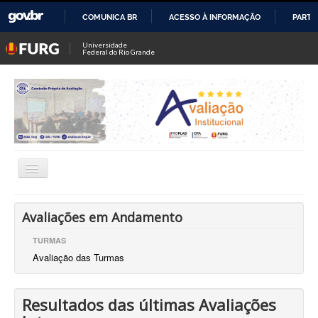
COMUNICA BR
ACESSO À INFORMAÇÃO
PARTI
IR
Universidade
Federal do Rio Grande
PARA
O
CONTEÚDO
Alternar
Navegação
Comissão Própria de Avaliação (CPA)
Avaliações em Andamento
Dir. de Avaliação Institucional (DAI)
TURMAS
Avaliação das Turmas
Coord. de Avaliação Institucional
Coord. de Pesquisa Institucional
Resultados das últimas Avaliações
CIAPs