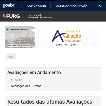
COMUNICA BR
ACESSO À INFORMAÇÃO
PARTI
IR
Universidade
Federal do Rio Grande
PARA
O
CONTEÚDO
Alternar
Navegação
Comissão Própria de Avaliação (CPA)
Avaliações em Andamento
Dir. de Avaliação Institucional (DAI)
TURMAS
Avaliação das Turmas
Coord. de Avaliação Institucional
Coord. de Pesquisa Institucional
Resultados das últimas Avaliações
CIAPs