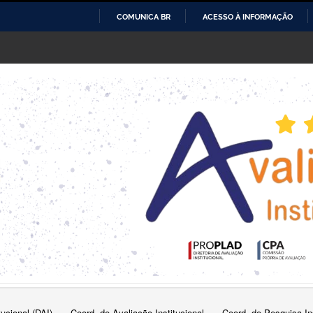
COMUNICA BR
ACESSO À INFORMAÇÃO
IR
PARA
O
CONTEÚDO
tucional (DAI)
Coord. de Avaliação Institucional
Coord. de Pesquisa Ins