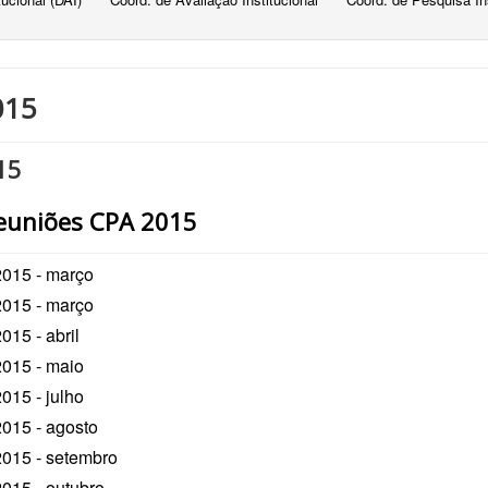
015
15
Reuniões CPA 2015
2015
- março
2015
- março
2015
- abril
2015
- maio
2015
- julho
2015
- agosto
2015
- setembro
2015
- outubro