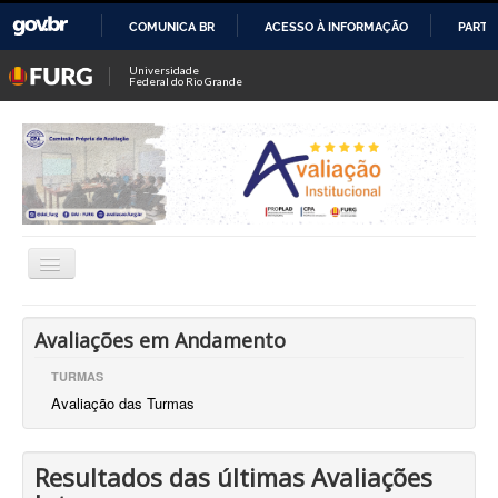
COMUNICA BR
ACESSO À INFORMAÇÃO
PARTI
IR
Universidade
Federal do Rio Grande
PARA
O
CONTEÚDO
Alternar
Navegação
Comissão Própria de Avaliação (CPA)
Avaliações em Andamento
Dir. de Avaliação Institucional (DAI)
TURMAS
Avaliação das Turmas
Coord. de Avaliação Institucional
Coord. de Pesquisa Institucional
Resultados das últimas Avaliações
CIAPs