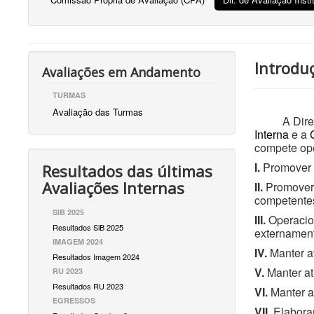
Introduç
Avaliações em Andamento
TURMAS
Avaliação das Turmas
A Diretoria
Interna
e a
compete ope
I.
Promover a
Resultados das últimas
Avaliações Internas
II.
Promover 
competente
SIB 2025
III.
Operacion
Resultados SiB 2025
externamente
IMAGEM 2024
IV.
Manter a
Resultados Imagem 2024
V.
Manter at
RU 2023
Resultados RU 2023
VI.
Manter a
EGRESSOS
VII.
Elabora