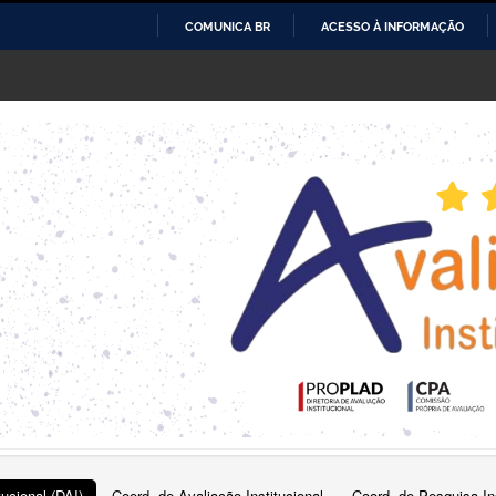
COMUNICA BR
ACESSO À INFORMAÇÃO
IR
PARA
O
CONTEÚDO
tucional (DAI)
Coord. de Avaliação Institucional
Coord. de Pesquisa Ins