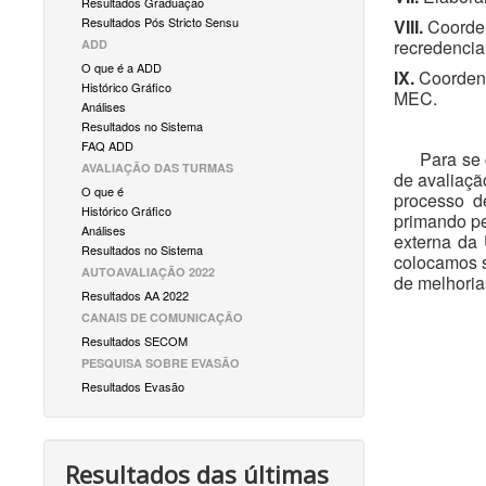
Resultados Graduação
Resultados Pós Stricto Sensu
VIII.
Coorden
recredenciam
ADD
O que é a ADD
IX.
Coordenar
Histórico Gráfico
MEC.
Análises
Resultados no Sistema
FAQ ADD
Para se con
AVALIAÇÃO DAS TURMAS
de avaliaçã
O que é
processo d
Histórico Gráfico
primando pe
Análises
externa da
Resultados no Sistema
colocamos s
AUTOAVALIAÇÃO 2022
de melhoria
Resultados AA 2022
CANAIS DE COMUNICAÇÃO
Resultados SECOM
PESQUISA SOBRE EVASÃO
Resultados Evasão
Resultados das últimas