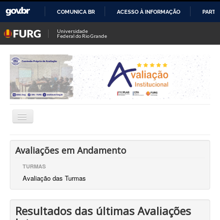
COMUNICA BR
ACESSO À INFORMAÇÃO
PARTI
IR
Universidade
Federal do Rio Grande
PARA
O
CONTEÚDO
Alternar
Navegação
Comissão Própria de Avaliação (CPA)
Avaliações em Andamento
Dir. de Avaliação Institucional (DAI)
TURMAS
Avaliação das Turmas
Coord. de Avaliação Institucional
Coord. de Pesquisa Institucional
Resultados das últimas Avaliações
CIAPs